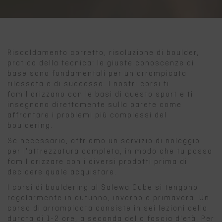
Riscaldamento corretto, risoluzione di boulder,
pratica della tecnica: le giuste conoscenze di
base sono fondamentali per un'arrampicata
rilassata e di successo. I nostri corsi ti
familiarizzano con le basi di questo sport e ti
insegnano direttamente sulla parete come
affrontare i problemi più complessi del
bouldering.
Se necessario, offriamo un servizio di noleggio
per l'attrezzatura completa, in modo che tu possa
familiarizzare con i diversi prodotti prima di
decidere quale acquistare.
I corsi di bouldering al Salewa Cube si tengono
regolarmente in autunno, inverno e primavera. Un
corso di arrampicata consiste in sei lezioni della
durata di 1-2 ore, a seconda della fascia d'età. Per