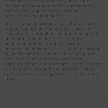
di acquistarli. Presso il nostro Salewa Store,
direttamente accanto alla sala d'arrampicata,
trovarei validi esperti pronti a fornirti la
consulenza tecnica adeguata.
I corsi di arrampicata sportiva al Salewa Cube si
tengono regolarmente in autunno, inverno e
primavera. Un corso di arrampicata è composto
da sei unità con una durata da 1 a 2 ore - a
seconda della fascia d'età. Per garantire
un'attenzione individuale e un elevato progresso
nell'apprendimento, il numero di partecipanti a
tutti i corsi è limitato. Se sei interessati,
registrati con adeguato anticipo. I nostri istruttori
di arrampicata sono tutte guide alpine con un
certificato statale con qualifica di "Guida Alpina
IFMGA".