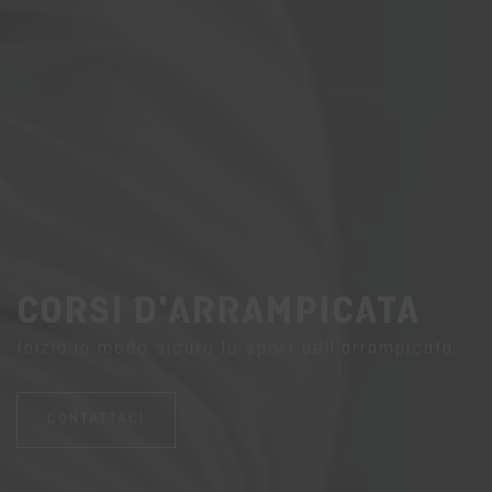
CORSI D'ARRAMPICATA
Inizia in modo sicuro lo sport dell'arrampicata.
CONTATTACI